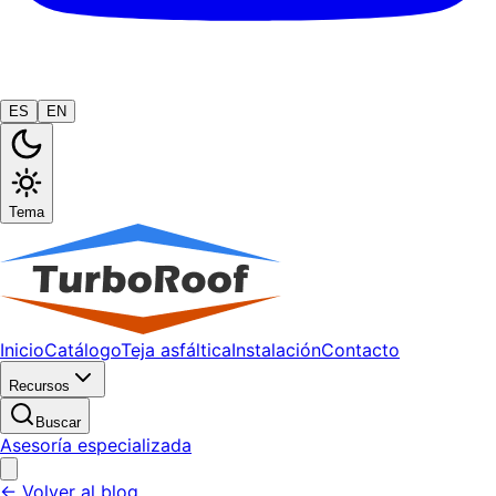
ES
EN
Tema
Inicio
Catálogo
Teja asfáltica
Instalación
Contacto
Recursos
Buscar
Asesoría especializada
← Volver al blog