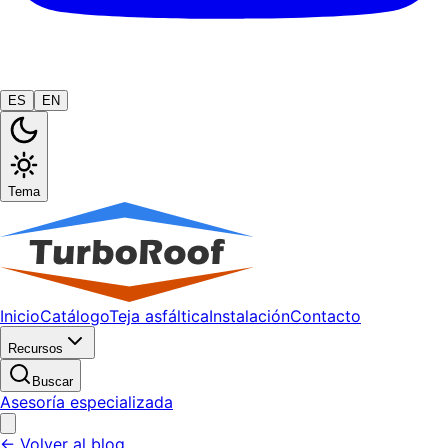
ES
EN
Tema
Inicio
Catálogo
Teja asfáltica
Instalación
Contacto
Recursos
Buscar
Asesoría especializada
← Volver al blog