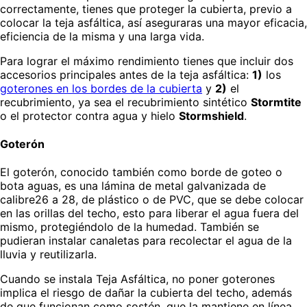
correctamente, tienes que proteger la cubierta, previo a
colocar la teja asfáltica, así aseguraras una mayor eficacia,
eficiencia de la misma y una larga vida.
Para lograr el máximo rendimiento tienes que incluir dos
accesorios principales antes de la teja asfáltica:
1)
los
goterones en los bordes de la cubierta
y
2)
el
recubrimiento, ya sea el recubrimiento sintético
Stormtite
o el protector contra agua y hielo
Stormshield
.
Goterón
El goterón, conocido también como borde de goteo o
bota aguas, es una lámina de metal galvanizada de
calibre26 a 28, de plástico o de PVC, que se debe colocar
en las orillas del techo, esto para liberar el agua fuera del
mismo, protegiéndolo de la humedad. También se
pudieran instalar canaletas para recolectar el agua de la
lluvia y reutilizarla.
Cuando se instala Teja Asfáltica, no poner goterones
implica el riesgo de dañar la cubierta del techo, además
de que funcionan como sostén, que la mantiene en línea