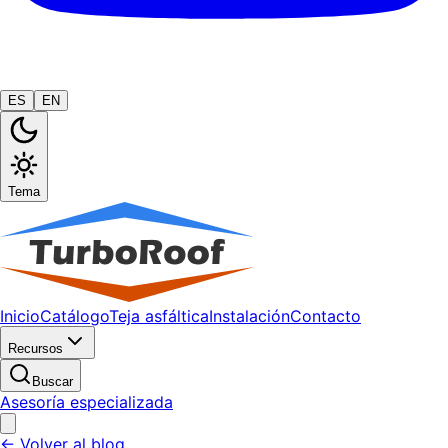
ES
EN
Tema
Inicio
Catálogo
Teja asfáltica
Instalación
Contacto
Recursos
Buscar
Asesoría especializada
← Volver al blog