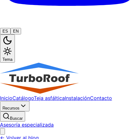
ES
EN
Tema
Inicio
Catálogo
Teja asfáltica
Instalación
Contacto
Recursos
Buscar
Asesoría especializada
← Volver al blog