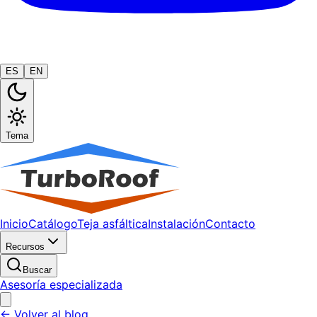
ES
EN
Tema
Inicio
Catálogo
Teja asfáltica
Instalación
Contacto
Recursos
Buscar
Asesoría especializada
← Volver al blog