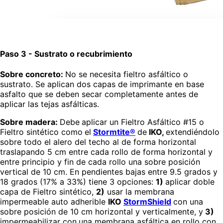
Paso 3 - Sustrato o recubrimiento
Sobre concreto:
No se necesita fieltro asfáltico o
sustrato. Se aplican dos capas de imprimante en base
asfalto que se deben secar completamente antes de
aplicar las tejas asfálticas.
Sobre madera:
Debe
aplicar un Fieltro Asfáltico #15 o
Fieltro sintético como
el
Stormtite®
de
IKO,
extendiéndolo
sobre todo el alero del techo al de forma horizontal
traslapando 5 cm entre cada rollo de forma horizontal y
entre principio y fin de cada rollo una sobre posición
vertical de 10 cm. En pendientes bajas entre 9.5 grados y
18 grados (17% a 33%) tiene 3 opciones:
1)
aplicar doble
capa de Fieltro sintético,
2)
usar la membrana
impermeable auto adherible
IKO
StormShield
con una
sobre posición de 10 cm horizontal y verticalmente, y
3)
impermeabilizar con
una membrana asfáltica en rollo con